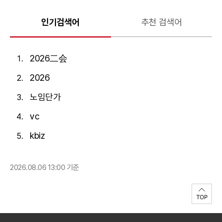
인기검색어
추천 검색어
2026二会
2026
노임단가
vc
kbiz
2026.08.06 13:00 기준