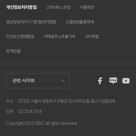
개인정보처리방침
고객서비스헌장
이용약관
영상정보처리기기운영/관리방침
신용정보활용체제
안전보건경영방침
이메일주소추출거부
사이트맵
원격연결
주소 ·
07242 서울시 영등포구 은행로 30 (여의도동) 중소기업중앙회
전화 ·
02 2124 3114
Copyright 2023. KBIZ. all rights reserved.