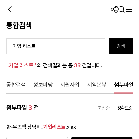
통합검색
검색
‘ 기업 리스트 ’
의 검색결과는 총
38
건입니다.
통합검색
정보마당
지원사업
지역본부
첨부파일
첨부파일
3
건
최신순
정확도순
한-우즈벡 상담회_
기업
리스트
.xlsx