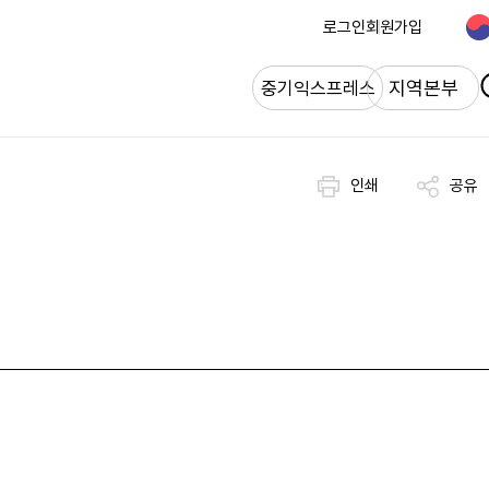
로그인
회원가입
개
지역본부
중기익스프레스
인쇄
공유